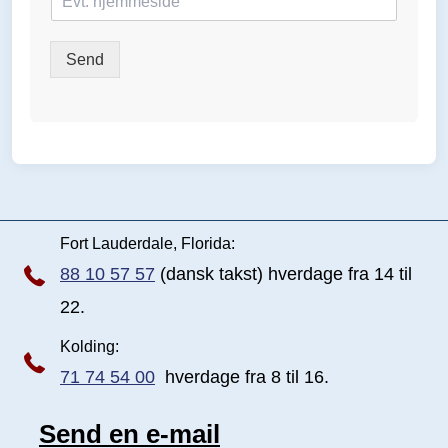
j
e
m
Send
m
e
s
i
d
e
Fort Lauderdale, Florida:
88 10 57 57
(dansk takst) hverdage fra 14 til
22.
Kolding:
71 74 54 00
hverdage fra 8 til 16.
Send en e-mail
Send e-mail