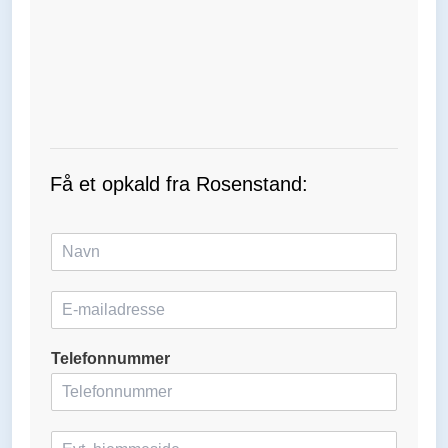
Få et opkald fra Rosenstand:
N
a
v
E
n
-
*
m
Telefonnummer
a
i
l
*
H