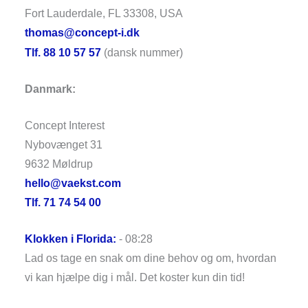
Fort Lauderdale, FL 33308, USA
thomas@concept-i.dk
Tlf. 88 10 57 57
(dansk nummer)
Danmark:
Concept Interest
Nybovænget 31
9632 Møldrup
hello@vaekst.com
Tlf. 71 74 54 00
Klokken i Florida:
-
08:28
Lad os tage en snak om dine behov og om, hvordan
vi kan hjælpe dig i mål. Det koster kun din tid!