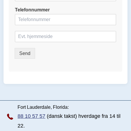
m
Telefonnummer
a
i
l
*
H
j
e
m
Send
m
e
s
i
d
e
Fort Lauderdale, Florida:
88 10 57 57
(dansk takst) hverdage fra 14 til
22.