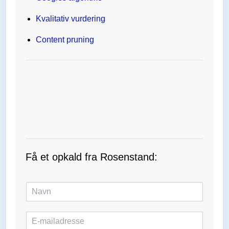
Kvalitativ vurdering
Content pruning
Få et opkald fra Rosenstand:
N
a
v
E
n
-
*