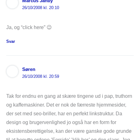
Marcus Janby
26/10/2008 kl. 20:10
Ja, og “click here” 😉
Svar
Søren
26/10/2008 kl. 20:59
Tak for endnu en gang at skære tingene ud i pap, truthorn
og kaffemaskiner. Det er nok de færreste hjemmesider,
der set med seo-briller, har en perfekt linkstruktur. Da
design og brugervenlighed jo også har en form for
eksistensberettigelse, kan der være ganske gode grunde
til at benytte ordene ’Forside’ ’klik her’ og den slags. Jeg