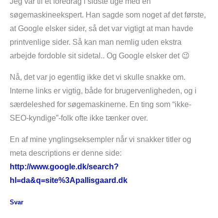
Jeg var til et foredrag i sidste uge med en
søgemaskineekspert. Han sagde som noget af det første,
at Google elsker sider, så det var vigtigt at man havde
printvenlige sider. Så kan man nemlig uden ekstra
arbejde fordoble sit sidetal.. Og Google elsker det 😉
Nå, det var jo egentlig ikke det vi skulle snakke om.
Interne links er vigtig, både for brugervenligheden, og i
særdeleshed for søgemaskinerne. En ting som “ikke-
SEO-kyndige”-folk ofte ikke tænker over.
En af mine ynglingseksempler når vi snakker titler og
meta descriptions er denne side:
http://www.google.dk/search?
hl=da&q=site%3Apallisgaard.dk
Svar