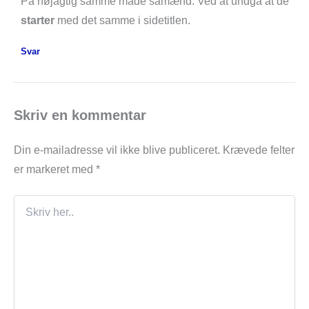
På nøjagtig samme måde såmænd: Ved at undgå at de
starter
med det samme i sidetitlen.
Svar
Skriv en kommentar
Din e-mailadresse vil ikke blive publiceret.
Krævede felter
er markeret med
*
Skriv
her..