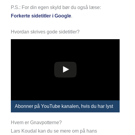
P.S.: For din egen skyld bør du også læse:
Forkerte sidetitler i Google
.
Hvordan skrives gode sidetitler?
Abonner på YouTube kanalen, hvis du har lyst
Hvem er Gnavpotterne?
Lars Koudal kan du se mere om på hans