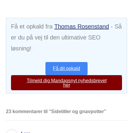
Få et opkald fra
Thomas Rosenstand
- Så
er du på vej til den ultimative SEO
løsning!
Få dit opkald
Tilmeld dig Mandagsnyt nyhedsbrevet
her
23 kommentarer til “Sidetitler og gnavpotter”