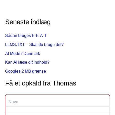
Seneste indlæg
Sådan bruges E-E-A-T
LLMS.TXT – Skal du bruge det?
AI Mode i Danmark
Kan AI læse dit indhold?
Googles 2 MB grænse
Få et opkald fra Thomas
N
a
v
E
n