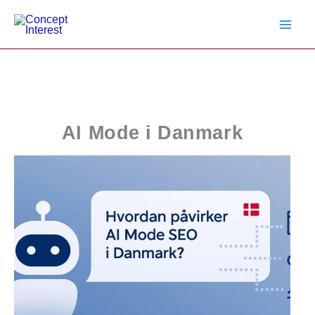
Gå
til
indholdet
AI Mode i Danmark