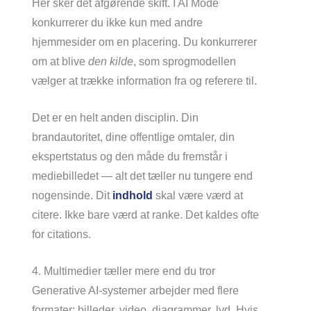
Her sker det afgørende skift. I AI Mode
konkurrerer du ikke kun med andre
hjemmesider om en placering. Du konkurrerer
om at blive
den kilde
, som sprogmodellen
vælger at trække information fra og referere til.
Det er en helt anden disciplin. Din
brandautoritet, dine offentlige omtaler, din
ekspertstatus og den måde du fremstår i
mediebilledet — alt det tæller nu tungere end
nogensinde. Dit
indhold
skal være værd at
citere. Ikke bare værd at ranke. Det kaldes ofte
for citations.
4. Multimedier tæller mere end du tror
Generative AI-systemer arbejder med flere
formater: billeder, video, diagrammer, lyd. Hvis