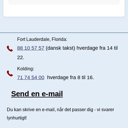
s
i
d
e
Fort Lauderdale, Florida:
88 10 57 57
(dansk takst) hverdage fra 14 til
22.
Kolding:
71 74 54 00
hverdage fra 8 til 16.
Send en e-mail
Send e-mail
Du kan skrive en e-mail, når det passer dig - vi svarer
lynhurtigt!