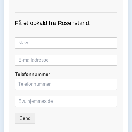
Få et opkald fra Rosenstand:
N
a
v
E
n
-
*
m
Telefonnummer
a
i
l
*
H
j
e
m
Send
m
e