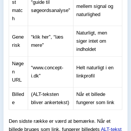
st
“guide til
mellem signal og
matc
søgeordsanalyse”
naturlighed
h
Naturligt, men
Gene
“klik her”, “læs
siger intet om
risk
mere”
indholdet
Nøge
“www.concept-
Helt naturligt i en
n
i.dk”
linkprofil
URL
Billed
(ALT-teksten
Når et billede
e
bliver ankertekst)
fungerer som link
Den sidste række er værd at bemærke. Når et
billede bruges som link, fungerer billedets
ALT-tekst