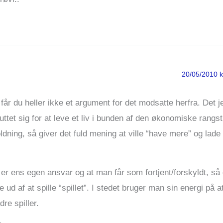
20/05/2010 k
år du heller ikke et argument for det modsatte herfra. Det j
uttet sig for at leve et liv i bunden af den økonomiske rangs
oldning, så giver det fuld mening at ville “have mere” og lade
t er ens egen ansvar og at man får som fortjent/forskyldt, så 
ud af at spille “spillet”. I stedet bruger man sin energi på a
re spiller.