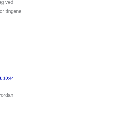
Jeg ved
or tingene
l. 10:44
hvordan