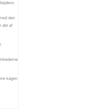
bejdere.
imod den
 del af
i
somhederne
være kagen