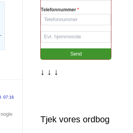
m
Telefonnummer
*
a
i
l
*
H
j
e
m
Send
m
e
s
↓ ↓ ↓
i
d
e
l. 07:16
 nogle
Tjek vores ordbog