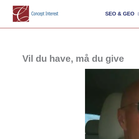
Gå
SEO & GEO
til
indholdet
Vil du have, må du give