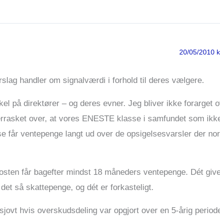
20/05/2010 k
rslag handler om signalværdi i forhold til deres vælgere.
skel på direktører – og deres evner. Jeg bliver ikke forarget 
verrasket over, at vores ENESTE klasse i samfundet som ikke
se får ventepenge langt ud over de opsigelsesvarsler der no
posten får bagefter mindst 18 måneders ventepenge. Dét giv
et så skattepenge, og dét er forkasteligt.
jovt hvis overskudsdeling var opgjort over en 5-årig period