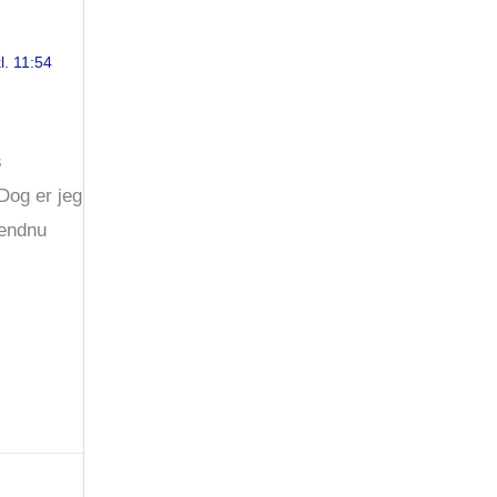
l. 11:54
s
 Dog er jeg
 endnu