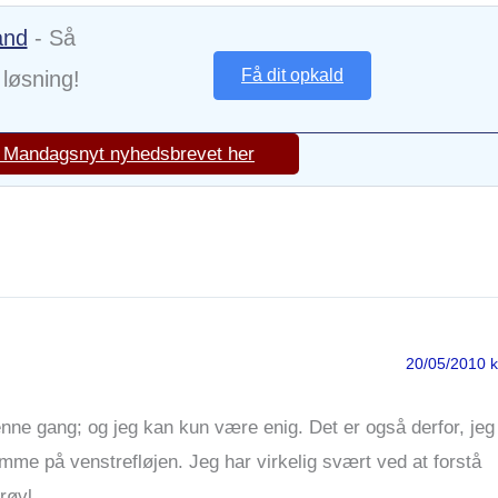
and
- Så
Få dit opkald
 løsning!
g Mandagsnyt nyhedsbrevet her
20/05/2010 k
denne gang; og jeg kan kun være enig. Det er også derfor, jeg
mme på venstrefløjen. Jeg har virkelig svært ved at forstå
røvl..