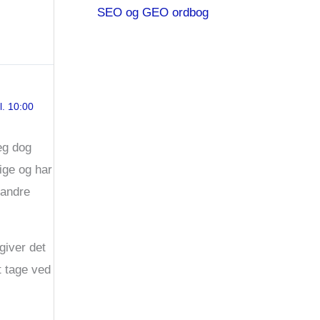
SEO og GEO ordbog
l. 10:00
eg dog
tige og har
 andre
giver det
t tage ved