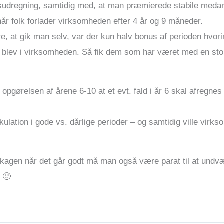
sudregning, samtidig med, at man præmierede stabile medar
når folk forlader virksomheden efter 4 år og 9 måneder.
, at gik man selv, var der kun halv bonus af perioden hvor
 blev i virksomheden. Så fik dem som har været med en stor
opgørelsen af årene 6-10 at et evt. fald i år 6 skal afregnes 
lation i gode vs. dårlige perioder – og samtidig ville virk
af kagen når det går godt må man også være parat til at und
. 🙂