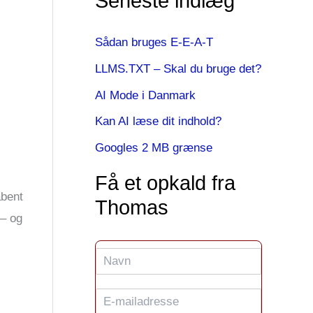
Seneste indlæg
Sådan bruges E-E-A-T
LLMS.TXT – Skal du bruge det?
AI Mode i Danmark
Kan AI læse dit indhold?
Googles 2 MB grænse
Få et opkald fra
åbent
Thomas
 – og
N
a
v
E
n
-
*