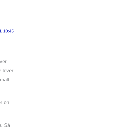
l. 10:45
over
 lever
rmalt
er en
e. Så