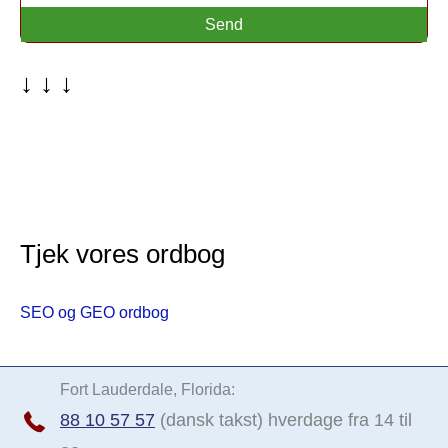
m
Send
m
e
↓ ↓ ↓
s
i
d
e
Tjek vores ordbog
SEO og GEO ordbog
Fort Lauderdale, Florida:
88 10 57 57
(dansk takst) hverdage fra 14 til