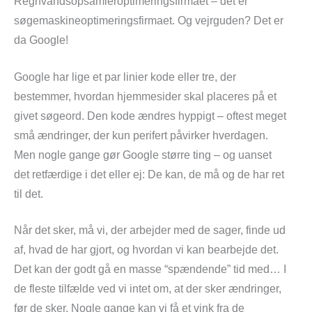
Regnvandsopsamleroptimeringsfirmaet – det er
søgemaskineoptimeringsfirmaet. Og vejrguden? Det er
da Google!
Google har lige et par linier kode eller tre, der
bestemmer, hvordan hjemmesider skal placeres på et
givet søgeord. Den kode ændres hyppigt – oftest meget
små ændringer, der kun perifert påvirker hverdagen.
Men nogle gange gør Google større ting – og uanset
det retfærdige i det eller ej: De kan, de må og de har ret
til det.
Når det sker, må vi, der arbejder med de sager, finde ud
af, hvad de har gjort, og hvordan vi kan bearbejde det.
Det kan der godt gå en masse “spændende” tid med… I
de fleste tilfælde ved vi intet om, at der sker ændringer,
før de sker. Nogle gange kan vi få et vink fra de