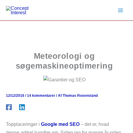
Gå
til
indholdet
Meteorologi og
søgemaskineoptimering
12/12/2016
/
14 kommentarer
/ Af
Thomas Rosenstand
Topplaceringer i
Google med SEO
– det er, hvad
denne artikel handler om. Siden jeg for mange år siden