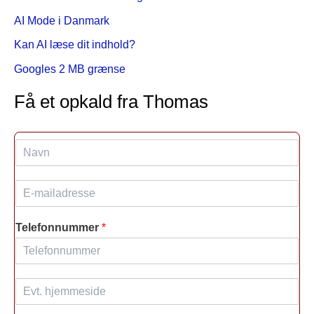
AI Mode i Danmark
Kan AI læse dit indhold?
Googles 2 MB grænse
Få et opkald fra Thomas
N
a
v
E
n
-
*
m
Telefonnummer
*
a
i
l
*
H
j
e