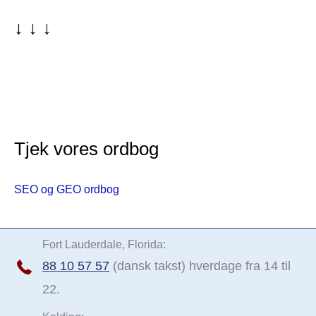
e
↓ ↓ ↓
s
i
d
e
Tjek vores ordbog
SEO og GEO ordbog
Fort Lauderdale, Florida:
88 10 57 57
(dansk takst) hverdage fra 14 til
22.