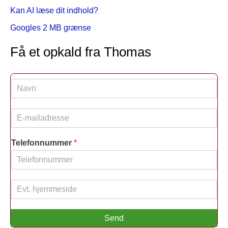
Kan AI læse dit indhold?
Googles 2 MB grænse
Få et opkald fra Thomas
N
a
v
E
n
-
*
m
Telefonnummer
*
a
i
l
*
H
j
e
m
Send
m