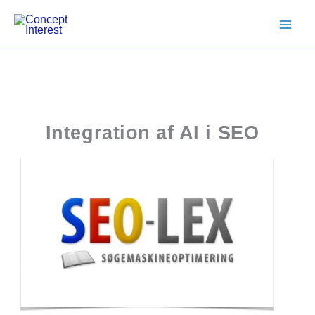
Gå
til
indholdet
Integration af AI i SEO