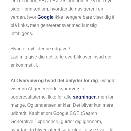
Det er derfor, SEO-LEX 26 indeholder 78 helt nye
sider - primært om, hvordan du navigerer i en
verden, hvor
Google
ikke længere bare viser dig ti
blå links, men genererer svar med kunstig
intelligens.
Hvad er nyt i denne udgave?
Lad mig give dig det korte overblik over, hvad der
er kommet til.
AI Overview og hvad det betyder for dig.
Google
viser nu AI-genererede svar øverst i
søgeresultaterne. Ikke for alle
søgninger
, men for
mange. Og tendensen er klar: Det bliver kun mere
udbredt. Kapitlet om Google SGE (Search
Generative Experience) guider dig igennem,
hvordan du bliver citeret som kilde i disse svar - for