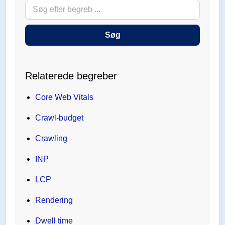
Søg
i
ordbogen
Søg
Relaterede begreber
Core Web Vitals
Crawl-budget
Crawling
INP
LCP
Rendering
Dwell time