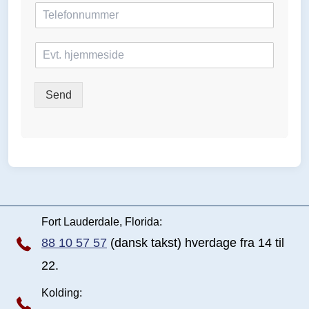
i
l
*
H
j
e
m
Send
m
e
s
i
d
e
Fort Lauderdale, Florida:
88 10 57 57
(dansk takst) hverdage fra 14 til
22.
Kolding: