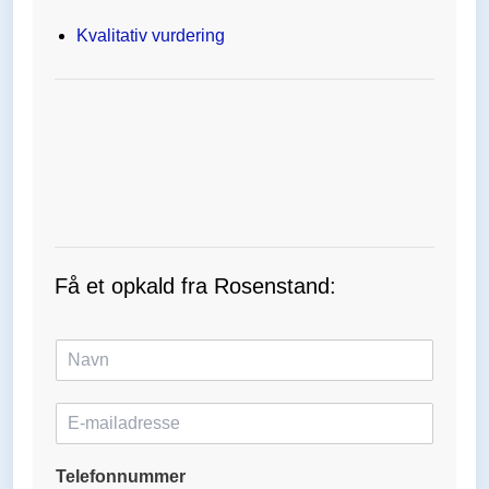
Kvalitativ vurdering
Få et opkald fra Rosenstand:
N
a
v
E
n
-
*
m
Telefonnummer
a