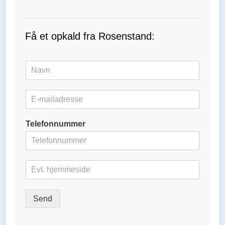
Få et opkald fra Rosenstand:
N
a
v
E
n
-
*
m
Telefonnummer
a
i
l
*
H
j
e
m
Send
m
e
s