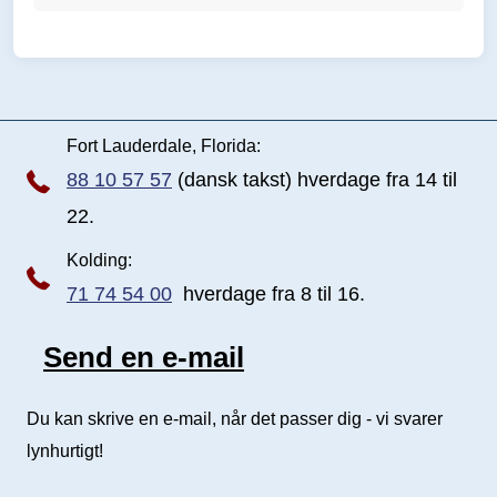
i
d
e
Fort Lauderdale, Florida:
88 10 57 57
(dansk takst) hverdage fra 14 til
22.
Kolding:
71 74 54 00
hverdage fra 8 til 16.
Send en e-mail
Send e-mail
Du kan skrive en e-mail, når det passer dig - vi svarer
lynhurtigt!