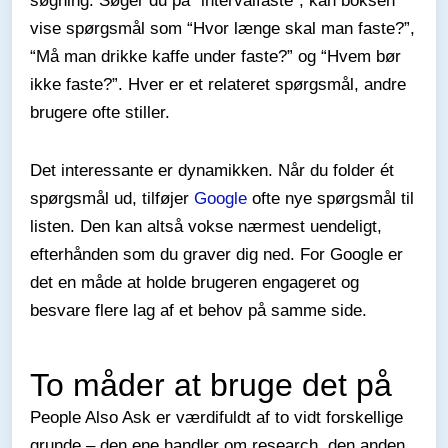
søgning. Søger du på “intervalfaste”, kan boksen
vise spørgsmål som “Hvor længe skal man faste?”,
“Må man drikke kaffe under faste?” og “Hvem bør
ikke faste?”. Hver er et relateret spørgsmål, andre
brugere ofte stiller.
Det interessante er dynamikken. Når du folder ét
spørgsmål ud, tilføjer
Google
ofte nye spørgsmål til
listen. Den kan altså vokse nærmest uendeligt,
efterhånden som du graver dig ned. For Google er
det en måde at holde brugeren engageret og
besvare flere lag af et behov på samme side.
To måder at bruge det på
People Also Ask er værdifuldt af to vidt forskellige
grunde – den ene handler om research, den anden