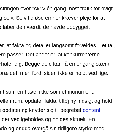
tringen over “skriv én gang, host trafik for evigt”.
g selv. Selv tidløse emner kræver pleje for at
e taber den værdi, de havde opbygget.
 er, at fakta og detaljer langsomt forældes – et tal,
re passer. Det andet er, at konkurrenterne
erhaler dig. Begge dele kan få en engang stærk
forældet, men fordi siden ikke er holdt ved lige.
ent som en have, ikke som et monument.
emrum, opdater fakta, tilføj ny indsigt og hold
pdatering knytter sig til begrebet
content
 der vedligeholdes og holdes aktuelt. En
nde og endda overgå sin tidligere styrke med