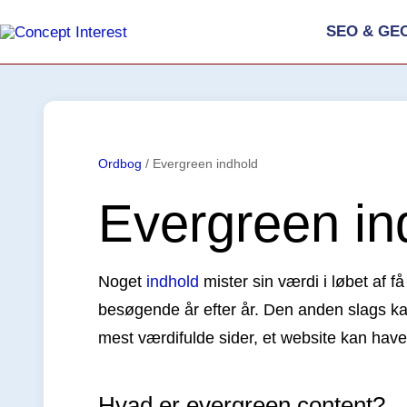
Gå
SEO & GE
til
indholdet
Ordbog
/
Evergreen indhold
Evergreen in
Noget
indhold
mister sin værdi i løbet af f
besøgende år efter år. Den anden slags ka
mest værdifulde sider, et website kan have
Hvad er evergreen content?