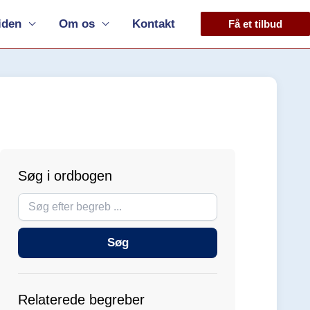
iden
Om os
Kontakt
Få et tilbud
Søg i ordbogen
Søg
i
ordbogen
Søg
Relaterede begreber