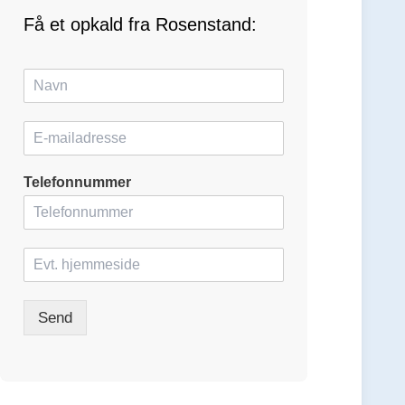
Få et opkald fra Rosenstand:
N
a
v
E
n
-
*
m
Telefonnummer
a
i
l
*
H
j
e
m
Send
m
e
s
i
d