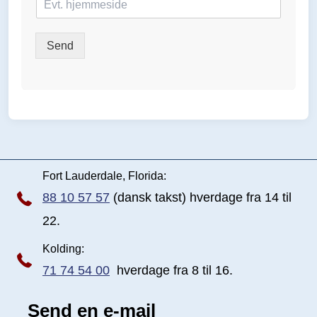
j
e
m
Send
m
e
s
i
d
e
Fort Lauderdale, Florida:
88 10 57 57
(dansk takst) hverdage fra 14 til
22.
Kolding:
71 74 54 00
hverdage fra 8 til 16.
Send en e-mail