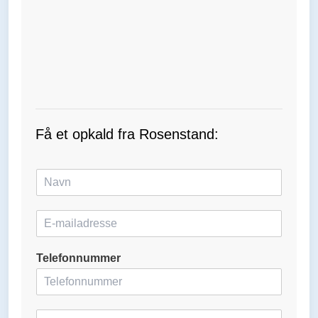
Få et opkald fra Rosenstand:
N
a
v
E
n
-
*
m
Telefonnummer
a
i
l
*
H