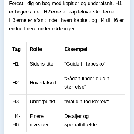
Forestil dig en bog med kapitler og underafsnit. H1
er bogens titel. H2’erne er kapiteloverskrifterne.
H3’erne er afsnit inde i hvert kapitel, og H4 til H6 er
endnu finere underinddelinger.
Tag
Rolle
Eksempel
H1
Sidens titel
“Guide til løbesko”
“Sådan finder du din
H2
Hovedafsnit
størrelse”
H3
Underpunkt
“Mål din fod korrekt”
H4-
Finere
Detaljer og
H6
niveauer
specialtilfælde