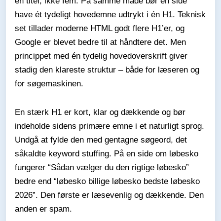
én titel, ikke fem. På samme måde bør en side
have ét tydeligt hovedemne udtrykt i én H1. Teknisk
set tillader moderne HTML godt flere H1’er, og
Google er blevet bedre til at håndtere det. Men
princippet med én tydelig hovedoverskrift giver
stadig den klareste struktur – både for læseren og
for søgemaskinen.
En stærk H1 er kort, klar og dækkende og bør
indeholde sidens primære emne i et naturligt sprog.
Undgå at fylde den med gentagne søgeord, det
såkaldte keyword stuffing. På en side om løbesko
fungerer “Sådan vælger du den rigtige løbesko”
bedre end “løbesko billige løbesko bedste løbesko
2026”. Den første er læsevenlig og dækkende. Den
anden er spam.