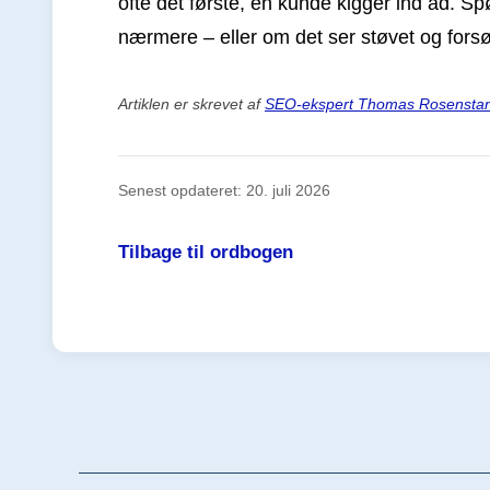
ofte det første, en kunde kigger ind ad. Sp
nærmere – eller om det ser støvet og fors
Artiklen er skrevet af
SEO-ekspert Thomas Rosensta
Senest opdateret: 20. juli 2026
Tilbage til ordbogen