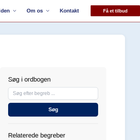
iden
Om os
Kontakt
Få et tilbud
Søg i ordbogen
Søg
i
ordbogen
Søg
Relaterede begreber