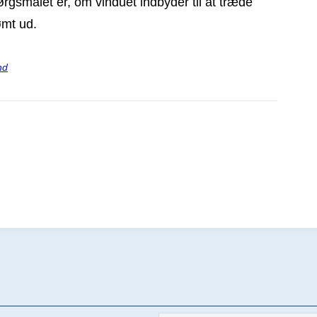
ørgsmålet er, om vinduet indbyder til at træde
ømt ud.
nd