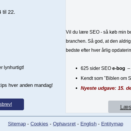
til 22.
Vil du lære SEO - så køb min bog
branchen. Så god, at den aldrig 
bedste efter hver årlig opdateri
r lynhurtigt!
625 sider SEO
e-bog
Kendt som "Biblen om 
tips hver anden mandag!
Nyeste udgave: 15. d
sbrev!
Læs
Sitemap
-
Cookies
-
Ophavsret
-
English
-
Entitymap